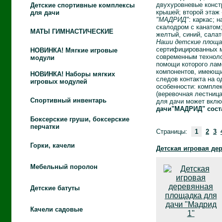
двухуровневые констр
Детские спортивные комплексы
крышей; второй этаж
для дачи
"МАДРИД"
: каркас; 
скалодром с канатом;
МАТЫ ГИМНАСТИЧЕСКИЕ
желтый, синий, салат
Наши детские площад
сертифицированных м
НОВИНКА!
Мягкие игровые
современным техноло
модули
помощи которого лам
компонентов, имеющи
НОВИНКА!
Наборы мягких
следов контакта на 
игровых модулей
особенности: компле
(веревочная лестница
Спортивный инвентарь
для дачи может вклю
дачи"МАДРИД" состав
Боксерские груши, боксерские
перчатки
Страницы:
1
2
3
Горки, качели
Детская игровая де
Мебельный поролон
Детские батуты
Качели садовые