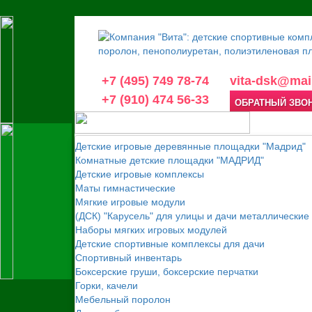
+7 (495) 749 78-74
vita-dsk@mail
+7 (910) 474 56-33
ОБРАТНЫЙ ЗВО
Детские игровые деревянные площадки "Мадрид"
Комнатные детские площадки "МАДРИД"
Детские игровые комплексы
Маты гимнастические
Мягкие игровые модули
(ДСК) "Карусель" для улицы и дачи металлические
Наборы мягких игровых модулей
Детские спортивные комплексы для дачи
Спортивный инвентарь
Боксерские груши, боксерские перчатки
Горки, качели
Мебельный поролон