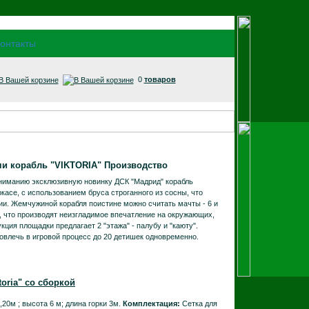
0
товаров
чи корабль "VIKTORIA"
Производство
иманию эксклюзивную новинку ДСК "Мадрид" корабль
касе, с использованием бруса строганного из сосны, что
ии. Жемчужиной корабля поистине можно считать мачты - 6 и
о, что производят неизгладимое впечатление на окружающих,
кция площадки предлагает 2 "этажа" - палубу и "каюту".
вовлечь в игровой процесс до 20 детишек одновременно.
toria"
со сборкой
,20м ; высота 6 м; длина горки 3м.
Комплектация:
Сетка для