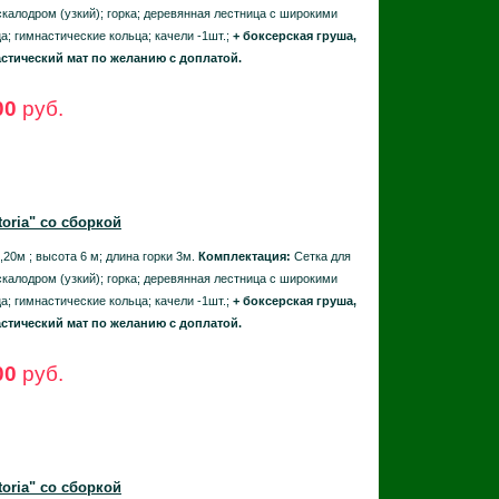
скалодром (узкий); горка; деревянная лестница с широкими
а; гимнастические кольца; качели -1шт.;
+ боксерская груша,
стический мат по желанию с доплатой.
00
руб.
toria"
со сборкой
,20м ; высота 6 м; длина горки 3м.
Комплектация:
Сетка для
скалодром (узкий); горка; деревянная лестница с широкими
а; гимнастические кольца; качели -1шт.;
+ боксерская груша,
стический мат по желанию с доплатой.
00
руб.
toria"
со сборкой