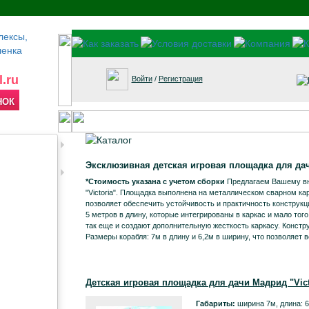
.ru
Войти
/
Регистрация
НОК
Эксклюзивная детская игровая площадка для да
*Стоимость указана с учетом сборки
Предлагаем Вашему вн
"Victoria". Площадка выполнена на металлическом сварном кар
позволяет обеспечить устойчивость и практичность конструкц
5 метров в длину, которые интегрированы в каркас и мало тог
так еще и создают дополнительную жесткость каркасу. Констру
Размеры корабля: 7м в длину и 6,2м в ширину, что позволяет 
Детская игровая площадка для дачи Мадрид "Vic
Габариты:
ширина 7м, длина: 6