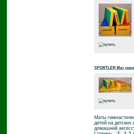
SPORTLER Мат гимна
Маты гимнастичес
детей на детских
домашний аксессу
Страницы:
1
2
3